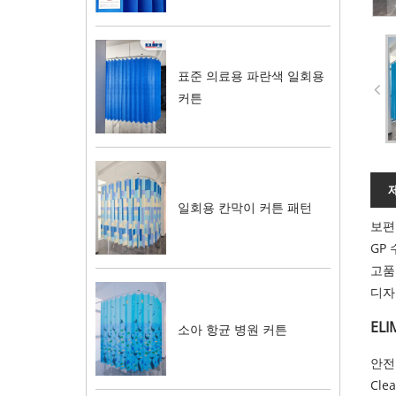
표준 의료용 파란색 일회용
커튼
일회용 칸막이 커튼 패턴
보편
GP
고품
디자
EL
소아 항균 병원 커튼
안전
Cl