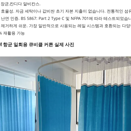
대장균
,
칸디다 알비칸스
.
 효율성. 자금 세탁이나 값비싼 초기 자본 지출이 없습니다. 전통적인 섬유
난연 인증. BS 5867: Part 2 Type C 및 NFPA 701에 따라 테스
 제거하게 쉬운. 가장 일반적으로 사용되는 레일 시스템과 호환되는 다양
0% 재활용 가능
IM 항균 일회용 큐비클 커튼 실제 사진