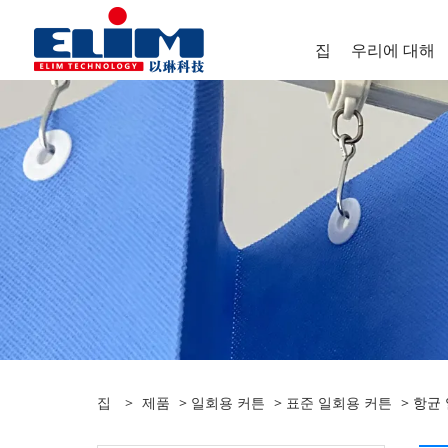
집
우리에 대해
집
>
제품
>
일회용 커튼
>
표준 일회용 커튼
> 항균