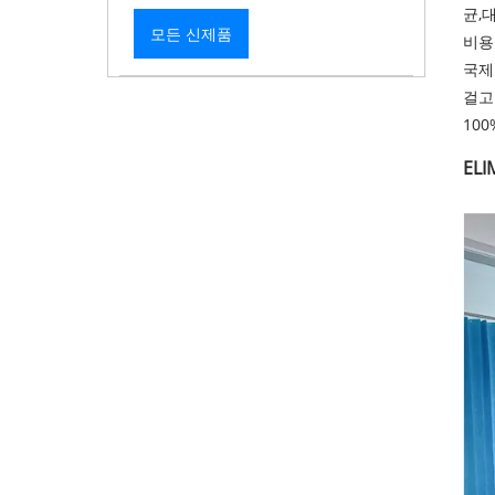
균,
모든 신제품
비용
국제 
걸고
10
EL